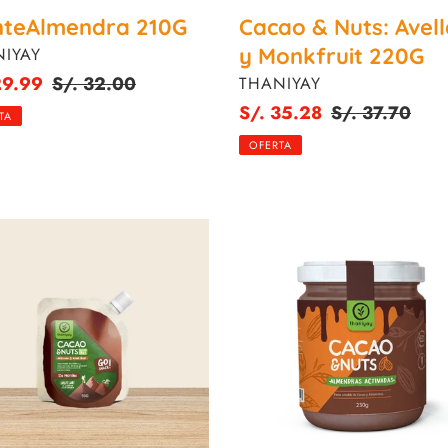
teAlmendra 210G
Cacao & Nuts: Avel
VEEDOR
y Monkfruit 220G
IYAY
o
29.99
Precio
S/. 32.00
PROVEEDOR
THANIYAY
habitual
Precio
S/. 35.28
Precio
S/. 37.70
TA
de
habitual
OFERTA
venta
o
Cacao
&
Nuts:
ana
Almendras
Activadas
ruit
230G