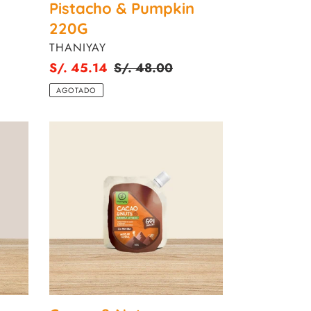
Pistacho & Pumpkin
220G
PROVEEDOR
THANIYAY
Precio
S/. 45.14
Precio
S/. 48.00
de
habitual
AGOTADO
venta
Cacao
&
Nuts:
Almendras
50g