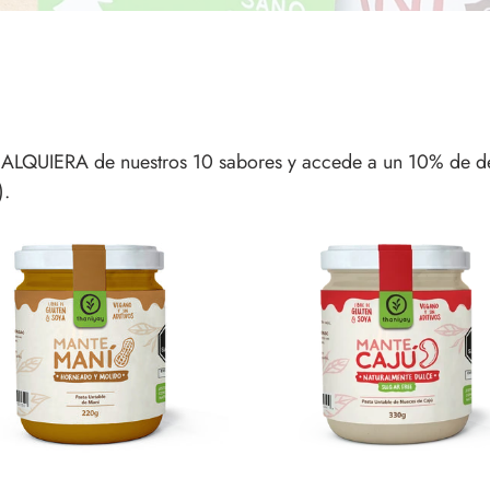
c
c
i
LQUIERA de nuestros 10 sabores y accede a un 10% de des
ó
).
eManí
ManteCajú
n
G
330G
: