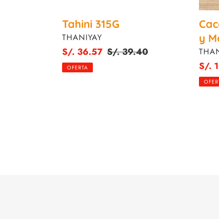
Tahini 315G
Cac
PROVEEDOR
y M
THANIYAY
Precio
S/. 36.57
Precio
S/. 39.40
PRO
THAN
de
habitual
Preci
S/. 
OFERTA
venta
de
OFER
venta