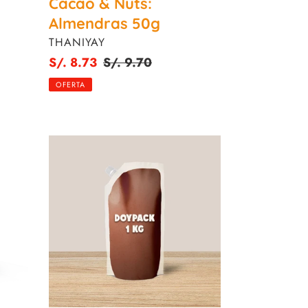
Cacao & Nuts:
Almendras 50g
PROVEEDOR
THANIYAY
Precio
S/. 8.73
Precio
S/. 9.70
de
habitual
OFERTA
venta
Cacao
&
Nuts:
Almendras
Activadas
1KG