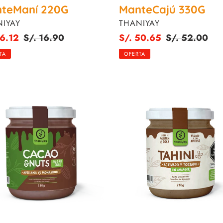
teManí 220G
ManteCajú 330G
VEEDOR
PROVEEDOR
IYAY
THANIYAY
o
16.12
Precio
S/. 16.90
Precio
S/. 50.65
Precio
S/. 52.00
habitual
de
habitual
TA
OFERTA
venta
o
Tahini
210G
ana
ruit
G