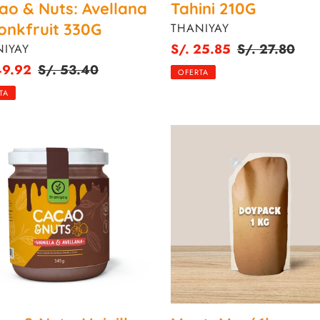
ao & Nuts: Avellana
Tahini 210G
onkfruit 330G
PROVEEDOR
THANIYAY
VEEDOR
Precio
S/. 25.85
Precio
S/. 27.80
IYAY
de
habitual
o
49.92
Precio
S/. 53.40
OFERTA
venta
habitual
TA
o
ManteManí
1kg
la
ana
G