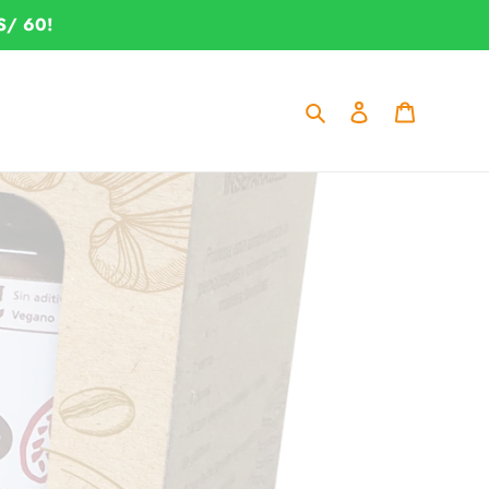
S/ 60!
Buscar
Ingresar
Carrito