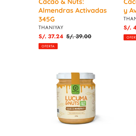
Cacao & Nuts:
Cac
Almendras Activadas
y A
345G
PRO
THAN
PROVEEDOR
Preci
S/. 
THANIYAY
de
Precio
S/. 37.24
Precio
S/. 39.00
OFER
venta
de
habitual
OFERTA
venta
Lúcuma
Mant
&
210
Nuts:
Cajú
y
Monkfruit
230G