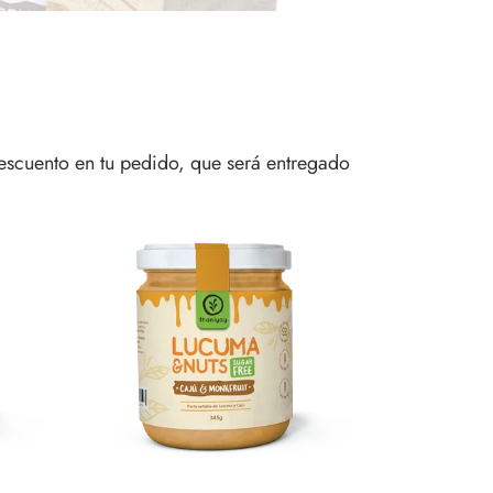
cuento en tu pedido, que será entregado
Lúcuma
&
Nuts:
Cajú
y
Monkfruit
345G