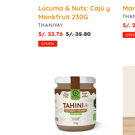
Lúcuma & Nuts: Cajú y
Man
Monkfruit 230G
PRO
THAN
PROVEEDOR
Preci
S/. 
THANIYAY
de
Precio
S/. 33.76
Precio
S/. 35.80
OFER
venta
de
habitual
OFERTA
venta
Tahini
Caca
315G
&
Nuts:
Avell
y
Monkf
50g