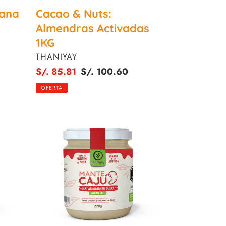
lana
Cacao & Nuts:
Almendras Activadas
1KG
PROVEEDOR
THANIYAY
Precio
S/. 85.81
Precio
S/. 100.60
de
habitual
OFERTA
venta
ManteCajú
220G