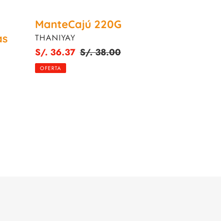
ManteCajú 220G
as
PROVEEDOR
THANIYAY
Precio
S/. 36.37
Precio
S/. 38.00
de
habitual
OFERTA
venta