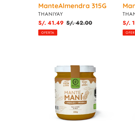
ManteAlmendra 315G
Man
PROVEEDOR
PRO
THANIYAY
THAN
Precio
S/. 41.49
Precio
S/. 42.00
Preci
S/. 
de
habitual
de
OFERTA
OFER
venta
venta
ManteManí
Caca
330G
&
Nuts:
Avell
y
Monkf
330