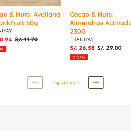
ao & Nuts: Avellana
Cacao & Nuts:
onkfruit 50g
Almendras Activad
VEEDOR
230G
IYAY
o
10.94
Precio
S/. 11.70
PROVEEDOR
THANIYAY
habitual
Precio
S/. 26.58
Precio
S/. 29.00
TA
de
habitual
OFERTA
venta
Página 1 de 2
PAGINA
SIGUIENTE
ANTERIOR
PÁGINA