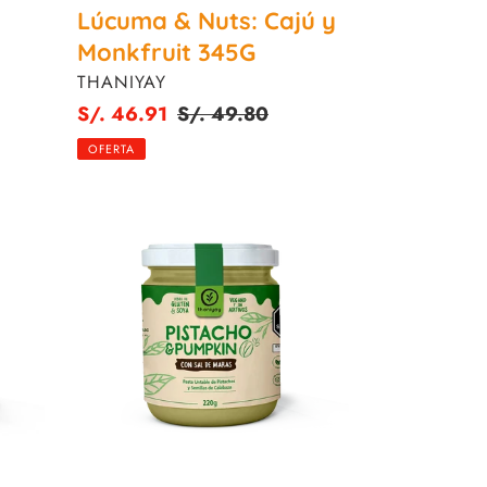
Lúcuma & Nuts: Cajú y
Monkfruit 345G
PROVEEDOR
THANIYAY
Precio
S/. 46.91
Precio
S/. 49.80
de
habitual
OFERTA
venta
Pistacho
&
Pumpkin
220G