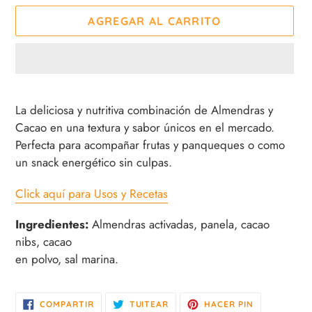
AGREGAR AL CARRITO
Agregando
el
La deliciosa y nutritiva combinación de Almendras y
producto
Cacao en una textura y sabor únicos en el mercado.
a
Perfecta para acompañar frutas y panqueques o como
tu
un snack energético sin culpas.
carrito
de
Click aquí para Usos y Recetas
compra
Ingredientes:
Almendras activadas, panela, cacao
nibs, cacao
en polvo, sal marina.
COMPARTIR
TUITEAR
PINEAR
COMPARTIR
TUITEAR
HACER PIN
EN
EN
EN