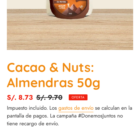
Cacao & Nuts:
Almendras 50g
Precio
S/. 8.73
Precio
S/. 9.70
OFERTA
de
habitual
Impuesto incluido. Los
gastos de envío
se calculan en la
venta
pantalla de pagos. La campaña #DonemosJuntos no
tiene recargo de envío.