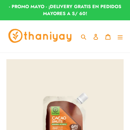
Ir
- PROMO MAYO - ¡DELIVERY GRATIS EN PEDIDOS
directamente
MAYORES A S/ 60!
al
contenido
Buscar
Ingresar
Carrito