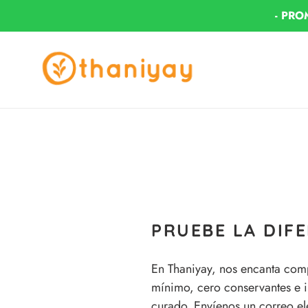
Ir
- PRO
directamente
al
contenido
PRUEBE LA DIFE
En Thaniyay, nos encanta comp
mínimo, cero conservantes e i
curado. Envíenos un correo el