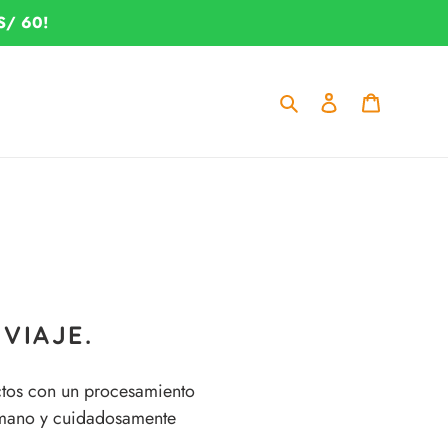
S/ 60!
Buscar
Ingresar
Carrito
VIAJE.
uctos con un procesamiento
a mano y cuidadosamente