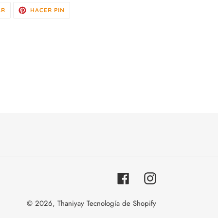
TUITEAR
PINEAR
AR
HACER PIN
EN
EN
TWITTER
PINTEREST
Facebook
Instagram
© 2026,
Thaniyay
Tecnología de Shopify