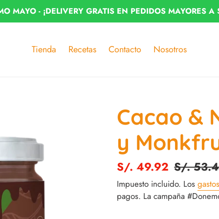
MO MAYO - ¡DELIVERY GRATIS EN PEDIDOS MAYORES A 
Tienda
Recetas
Contacto
Nosotros
Cacao & N
y Monkfru
Precio
S/. 49.92
Precio
S/. 53.
de
habitual
Impuesto incluido. Los
gasto
pagos. La campaña #Donemos
venta