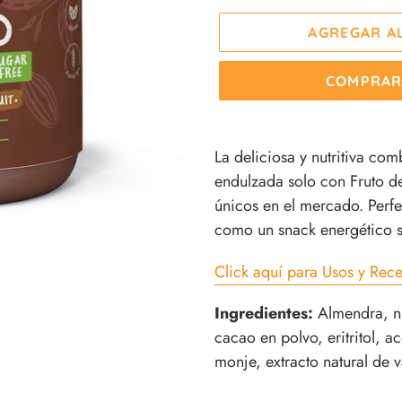
AGREGAR A
COMPRAR
Agregando
el
La deliciosa y nutritiva co
producto
endulzada solo con Fruto del
a
únicos en el mercado. Perf
tu
como un snack energético s
carrito
Click aquí para Usos y Rece
de
compra
Ingredientes:
Almendra, nu
cacao en polvo, eritritol, ac
monje, extracto natural de v