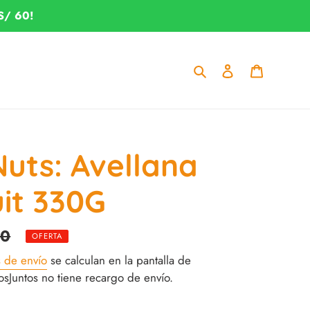
S/ 60!
Buscar
Ingresar
Carrito
uts: Avellana
it 330G
40
OFERTA
s de envío
se calculan en la pantalla de
Juntos no tiene recargo de envío.