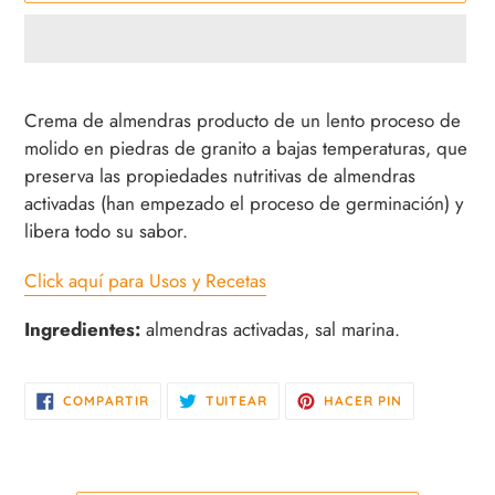
Agregando
el
Crema de almendras producto de un lento proceso de
producto
molido en piedras de granito a bajas temperaturas, que
a
preserva las propiedades nutritivas de almendras
tu
activadas (han empezado el proceso de germinación) y
carrito
libera todo su sabor.
de
compra
Click aquí para Usos y Recetas
Ingredientes:
almendras activadas, sal marina.
COMPARTIR
TUITEAR
PINEAR
COMPARTIR
TUITEAR
HACER PIN
EN
EN
EN
FACEBOOK
TWITTER
PINTEREST