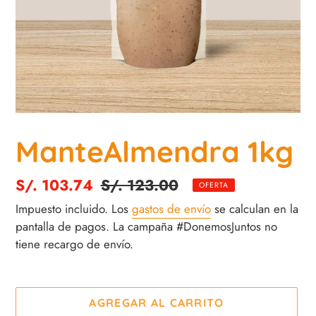
ManteAlmendra 1kg
Precio
S/. 103.74
Precio
S/. 123.00
OFERTA
de
habitual
Impuesto incluido. Los
gastos de envío
se calculan en la
venta
pantalla de pagos. La campaña #DonemosJuntos no
tiene recargo de envío.
AGREGAR AL CARRITO