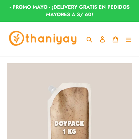
Ir
- PROMO MAYO - ¡DELIVERY GRATIS EN PEDIDOS
directamente
MAYORES A S/ 60!
al
contenido
Buscar
Ingresar
Carrito