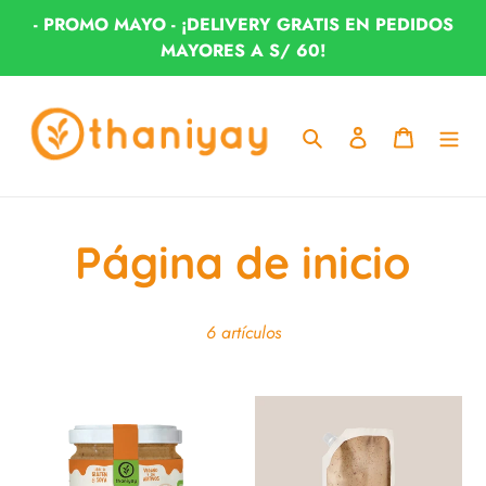
Ir
- PROMO MAYO - ¡DELIVERY GRATIS EN PEDIDOS
directamente
MAYORES A S/ 60!
al
contenido
Buscar
Ingresar
Carrito
C
Página de inicio
o
6 artículos
l
e
ManteAlmendra
ManteAlmendra
315G
1kg
c