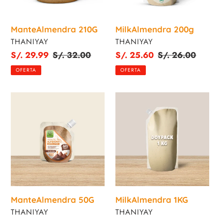
ManteAlmendra 210G
MilkAlmendra 200g
PROVEEDOR
PROVEEDOR
THANIYAY
THANIYAY
Precio
S/. 29.99
Precio
S/. 32.00
Precio
S/. 25.60
Precio
S/. 26.00
de
habitual
de
habitual
OFERTA
OFERTA
venta
venta
ManteAlmendra
MilkAlmendra
50G
1KG
ManteAlmendra 50G
MilkAlmendra 1KG
PROVEEDOR
PROVEEDOR
THANIYAY
THANIYAY