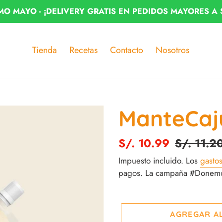
MO MAYO - ¡DELIVERY GRATIS EN PEDIDOS MAYORES A 
Tienda
Recetas
Contacto
Nosotros
ManteCaj
Precio
S/. 10.99
Precio
S/. 11.2
de
habitual
Impuesto incluido. Los
gasto
pagos. La campaña #Donemos
venta
AGREGAR A