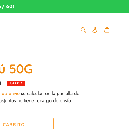
S/ 60!
Buscar
Ingresar
Carrito
ú 50G
0
OFERTA
s de envío
se calculan en la pantalla de
Juntos no tiene recargo de envío.
L CARRITO