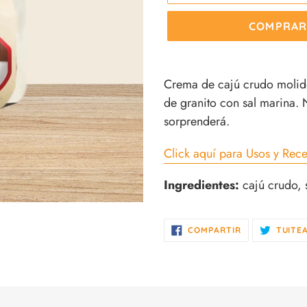
COMPRAR
Agregando
el
Crema de cajú crudo molido
producto
de granito con sal marina. 
a
sorprenderá.
tu
Click aquí para Usos y Rece
carrito
de
Ingredientes:
cajú crudo, 
compra
COMPARTIR
COMPARTIR
TUITE
EN
FACEBOOK