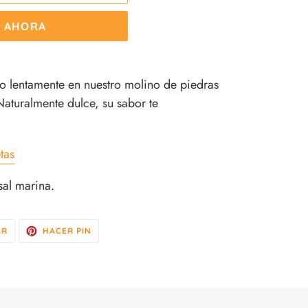
 AHORA
 lentamente en nuestro molino de piedras
Naturalmente dulce, su sabor te
tas
sal marina.
TUITEAR
PINEAR
AR
HACER PIN
EN
EN
TWITTER
PINTEREST