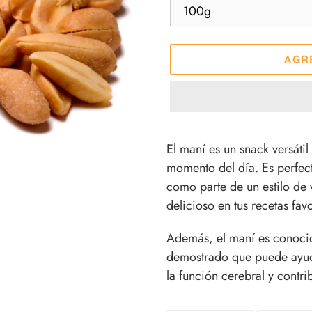
AGR
Agregando
el
El maní es un snack versátil
producto
momento del día. Es perfect
a
como parte de un estilo de 
tu
delicioso en tus recetas favo
carrito
Además, el maní es conocid
de
demostrado que puede ayud
compra
la función cerebral y contri