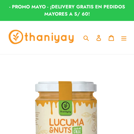
Ir
- PROMO MAYO - ¡DELIVERY GRATIS EN PEDIDOS
directamente
MAYORES A S/ 60!
al
contenido
Buscar
Ingresar
Carrito