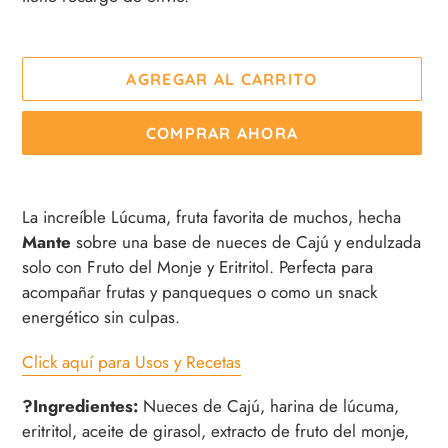
AGREGAR AL CARRITO
COMPRAR AHORA
Agregando
el
La increíble Lúcuma, fruta favorita de muchos, hecha
producto
Mante
sobre una base de nueces de Cajú y endulzada
a
solo con Fruto del Monje y Eritritol. Perfecta para
tu
acompañar frutas y panqueques o como un snack
carrito
energético sin culpas.
de
compra
Click aquí para Usos y Recetas
?Ingredientes:
Nueces de Cajú, harina de lúcuma,
eritritol, aceite de girasol, extracto de fruto del monje,