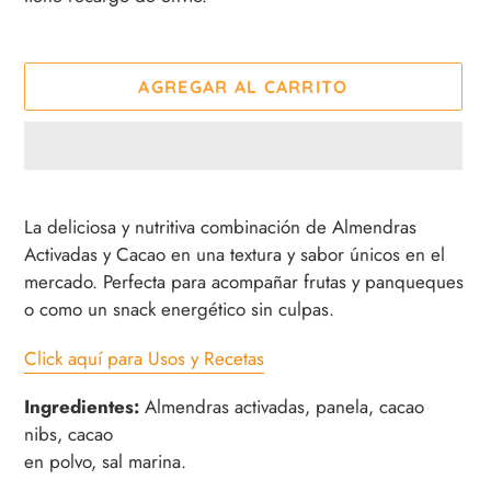
AGREGAR AL CARRITO
Agregando
el
La deliciosa y nutritiva combinación de Almendras
producto
Activadas y Cacao en una textura y sabor únicos en el
a
mercado. Perfecta para acompañar frutas y panqueques
tu
o como un snack energético sin culpas.
carrito
de
Click aquí para Usos y Recetas
compra
Ingredientes:
Almendras activadas, panela, cacao
nibs, cacao
en polvo, sal marina.