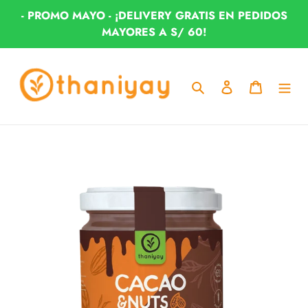
Ir
- PROMO MAYO - ¡DELIVERY GRATIS EN PEDIDOS
directamente
MAYORES A S/ 60!
al
contenido
Buscar
Ingresar
Carrito