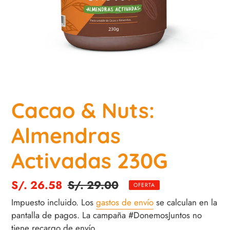
Cacao & Nuts:
Almendras
Activadas 230G
Precio
S/. 26.58
Precio
S/. 29.00
OFERTA
de
habitual
Impuesto incluido. Los
gastos de envío
se calculan en la
venta
pantalla de pagos. La campaña #DonemosJuntos no
tiene recargo de envío.