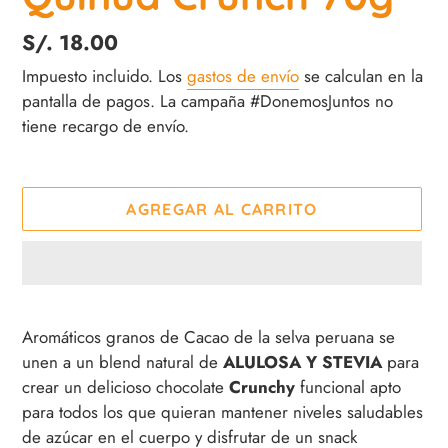
Precio
S/. 18.00
habitual
Impuesto incluido. Los
gastos de envío
se calculan en la
pantalla de pagos. La campaña #DonemosJuntos no
tiene recargo de envío.
AGREGAR AL CARRITO
Agregando
el
Aromáticos granos de Cacao de la selva peruana se
producto
unen a un blend natural de
ALULOSA Y STEVIA
para
a
crear un delicioso chocolate
Crunchy
funcional apto
tu
para todos los que quieran mantener niveles saludables
carrito
de azúcar en el cuerpo y disfrutar de un snack