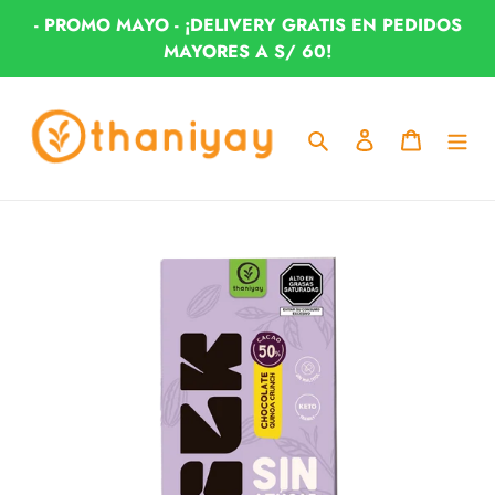
Ir
- PROMO MAYO - ¡DELIVERY GRATIS EN PEDIDOS
directamente
MAYORES A S/ 60!
al
contenido
Buscar
Ingresar
Carrito