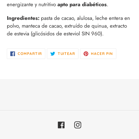
de
energizante y nutritivo
apto para diabéticos
.
compra
Ingredientes:
pasta de cacao, alulosa, leche entera en
polvo, manteca de cacao, extruído de quinua, extracto
de estevia (glicósidos de esteviol SIN 960).
COMPARTIR
TUITEAR
PINEAR
COMPARTIR
TUITEAR
HACER PIN
EN
EN
EN
FACEBOOK
TWITTER
PINTEREST
Facebook
Instagram