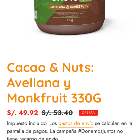
Cacao & Nuts:
Avellana y
Monkfruit 330G
Precio
S/. 49.92
Precio
S/. 53.40
OFERTA
de
habitual
Impuesto incluido. Los
gastos de envío
se calculan en la
venta
pantalla de pagos. La campaña #DonemosJuntos no
tiene recargo de envío.