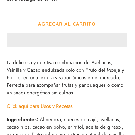
AGREGAR AL CARRITO
Agregando
el
La deliciosa y nutritiva combinación de Avellanas,
producto
Vainilla y Cacao endulzada solo con Fruto del Monje y
a
Eritritol en una textura y sabor únicos en el mercado.
tu
Perfecta para acompañar frutas y panqueques o como
carrito
un snack energético sin culpas.
de
compra
Click aquí para Usos y Recetas
Ingredientes:
Almendra, nueces de cajú, avellanas,
cacao nibs, cacao en polvo, eritritol, aceite de girasol,
extracto de fruto del monje, extracto natural de vainilla,