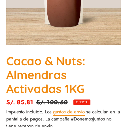
Cacao & Nuts:
Almendras
Activadas 1KG
Precio
S/. 85.81
Precio
S/. 100.60
OFERTA
de
habitual
Impuesto incluido. Los
gastos de envío
se calculan en la
venta
pantalla de pagos. La campaña #DonemosJuntos no
tiene recargo de envío.