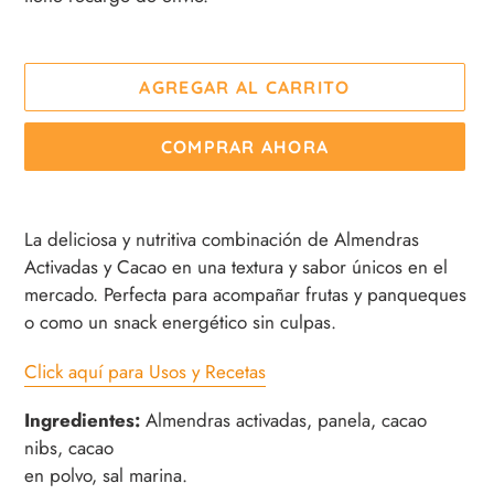
AGREGAR AL CARRITO
COMPRAR AHORA
Agregando
el
La deliciosa y nutritiva combinación de Almendras
producto
Activadas y Cacao en una textura y sabor únicos en el
a
mercado. Perfecta para acompañar frutas y panqueques
tu
o como un snack energético sin culpas.
carrito
de
Click aquí para Usos y Recetas
compra
Ingredientes:
Almendras activadas, panela, cacao
nibs, cacao
en polvo, sal marina.