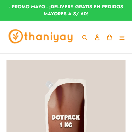
Ir
- PROMO MAYO - ¡DELIVERY GRATIS EN PEDIDOS
directamente
MAYORES A S/ 60!
al
contenido
Buscar
Ingresar
Carrito