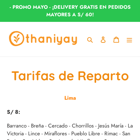
Ir
- PROMO MAYO - ¡DELIVERY GRATIS EN PEDIDOS
directamente
MAYORES A S/ 60!
al
contenido
Buscar
Ingresar
Carrito
Tarifas de Reparto
Lima
S/ 8:
Barranco - Breña - Cercado - Chorrillos - Jesús María - La
Victoria - Lince - Miraflores - Pueblo Libre - Rimac - San