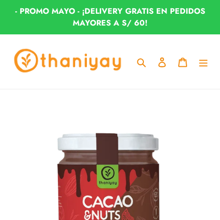
Ir
- PROMO MAYO - ¡DELIVERY GRATIS EN PEDIDOS
directamente
MAYORES A S/ 60!
al
contenido
Buscar
Ingresar
Carrito