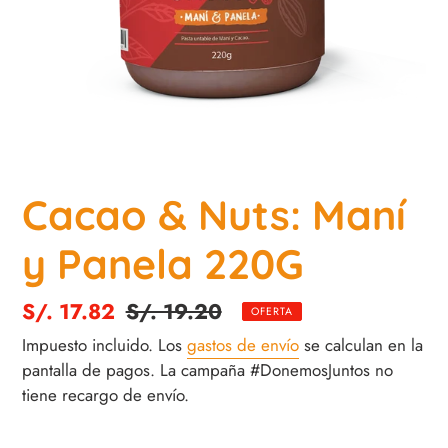
Cacao & Nuts: Maní
y Panela 220G
Precio
S/. 17.82
Precio
S/. 19.20
OFERTA
de
habitual
Impuesto incluido. Los
gastos de envío
se calculan en la
venta
pantalla de pagos. La campaña #DonemosJuntos no
tiene recargo de envío.