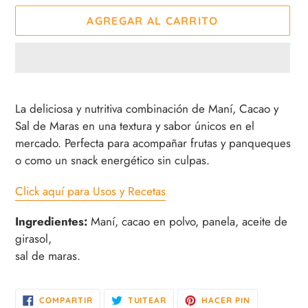
AGREGAR AL CARRITO
Agregando
el
La deliciosa y nutritiva combinación de Maní, Cacao y
producto
Sal de Maras en una textura y sabor únicos en el
a
mercado. Perfecta para acompañar frutas y panqueques
tu
o como un snack energético sin culpas.
carrito
de
Click aquí para Usos y Recetas
compra
Ingredientes:
Maní, cacao en polvo, panela, aceite de
girasol,
sal de maras.
COMPARTIR
TUITEAR
PINEAR
COMPARTIR
TUITEAR
HACER PIN
EN
EN
EN