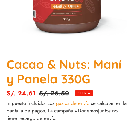
Cacao & Nuts: Maní
y Panela 330G
Precio
S/. 24.61
Precio
S/. 26.50
OFERTA
de
habitual
Impuesto incluido. Los
gastos de envío
se calculan en la
venta
pantalla de pagos. La campaña #DonemosJuntos no
tiene recargo de envío.