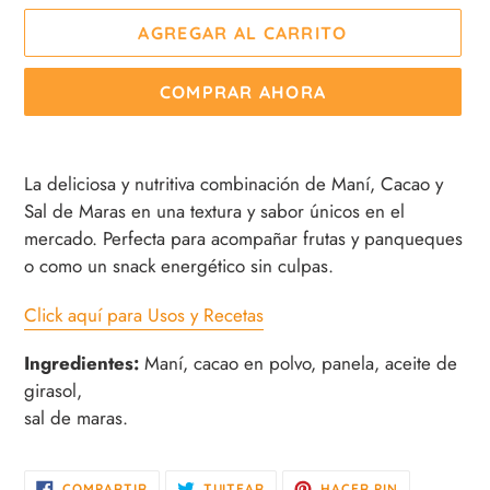
AGREGAR AL CARRITO
COMPRAR AHORA
Agregando
el
La deliciosa y nutritiva combinación de Maní, Cacao y
producto
Sal de Maras en una textura y sabor únicos en el
a
mercado. Perfecta para acompañar frutas y panqueques
tu
o como un snack energético sin culpas.
carrito
de
Click aquí para Usos y Recetas
compra
Ingredientes:
Maní, cacao en polvo, panela, aceite de
girasol,
sal de maras.
COMPARTIR
TUITEAR
PINEAR
COMPARTIR
TUITEAR
HACER PIN