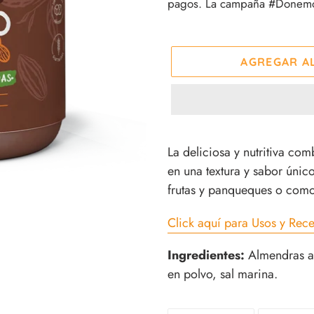
pagos. La campaña #Donemos
venta
AGREGAR A
Agregando
el
La deliciosa y nutritiva c
producto
en una textura y sabor úni
a
frutas y panqueques o como
tu
Click aquí para Usos y Rece
carrito
de
Ingredientes:
Almendras ac
compra
en polvo, sal marina.