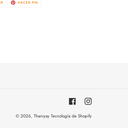
TUITEAR
PINEAR
AR
HACER PIN
EN
EN
TWITTER
PINTEREST
Facebook
Instagram
© 2026,
Thaniyay
Tecnología de Shopify