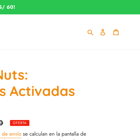
S/ 60!
Buscar
Ingresar
Carrito
uts:
s Activadas
0
OFERTA
s de envío
se calculan en la pantalla de