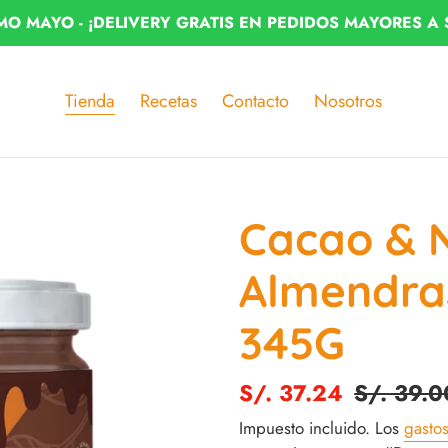
MO MAYO - ¡DELIVERY GRATIS EN PEDIDOS MAYORES A 
Tienda
Recetas
Contacto
Nosotros
Cacao & N
Almendra
345G
Precio
S/. 37.24
Precio
S/. 39.0
de
habitual
Impuesto incluido. Los
gasto