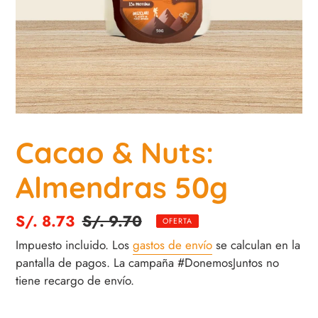
Cacao & Nuts:
Almendras 50g
Precio
S/. 8.73
Precio
S/. 9.70
OFERTA
de
habitual
Impuesto incluido. Los
gastos de envío
se calculan en la
venta
pantalla de pagos. La campaña #DonemosJuntos no
tiene recargo de envío.