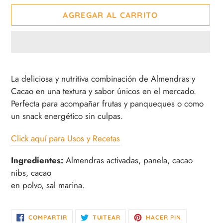
AGREGAR AL CARRITO
Agregando
el
La deliciosa y nutritiva combinación de Almendras y
producto
Cacao en una textura y sabor únicos en el mercado.
a
Perfecta para acompañar frutas y panqueques o como
tu
un snack energético sin culpas.
carrito
de
Click aquí para Usos y Recetas
compra
Ingredientes:
Almendras activadas, panela, cacao
nibs, cacao
en polvo, sal marina.
COMPARTIR
TUITEAR
PINEAR
COMPARTIR
TUITEAR
HACER PIN
EN
EN
EN