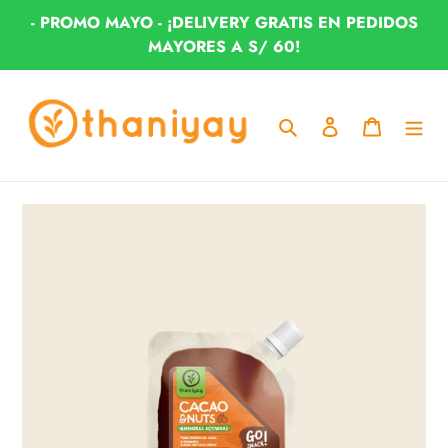
Ir
- PROMO MAYO - ¡DELIVERY GRATIS EN PEDIDOS
directamente
MAYORES A S/ 60!
al
contenido
Buscar
Ingresar
Carrito